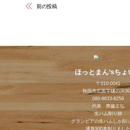
前の投稿
ほっとまん’sちょ
〒010-0041
秋田市広面字樋の沖36-
080-9633-8259
代表 齊藤正弘
生ハム削り師
グランビアの生ハムしか削
通算900本削りまし