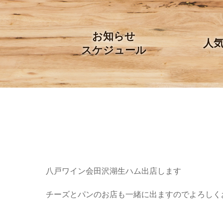
Skip
to
content
お知らせ
人
スケジュール
八戸ワイン会田沢湖生ハム出店します
チーズとパンのお店も一緒に出ますのでよろしく