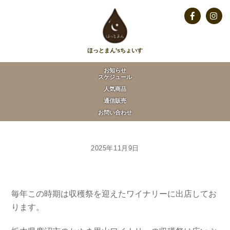
Skip
to
Facebook
Insta
content
ほっとまん’sちょいす
お知らせ
スケジュール
人気商品
通信販売
お問い合わせ
2025年11月9日
毎年この時期は収穫祭を迎えたワイナリーに出店してお
ります。