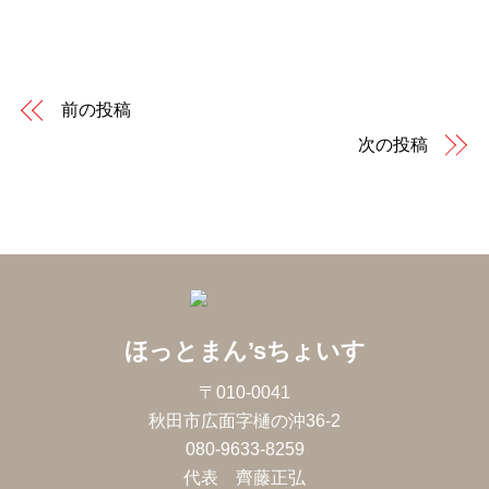
前の投稿
次の投稿
ほっとまん’sちょいす
〒010-0041
秋田市広面字樋の沖36-2
080-9633-8259
代表 齊藤正弘