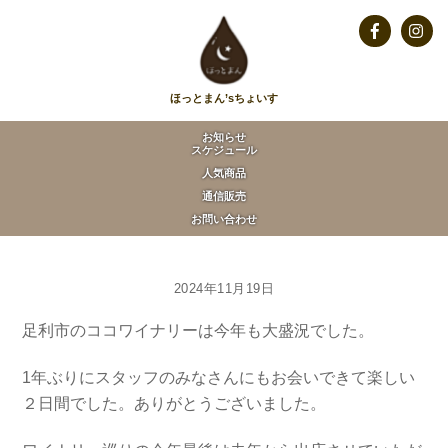
Skip
to
Facebook
Insta
content
ほっとまん’sちょいす
お知らせ
スケジュール
人気商品
通信販売
お問い合わせ
2024年11月19日
足利市のココワイナリーは今年も大盛況でした。
1年ぶりにスタッフのみなさんにもお会いできて楽しい
２日間でした。ありがとうございました。