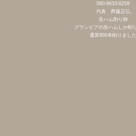
080-9633-8259
代表 齊藤正弘
生ハム削り師
グランビアの生ハムしか削
通算900本削りまし