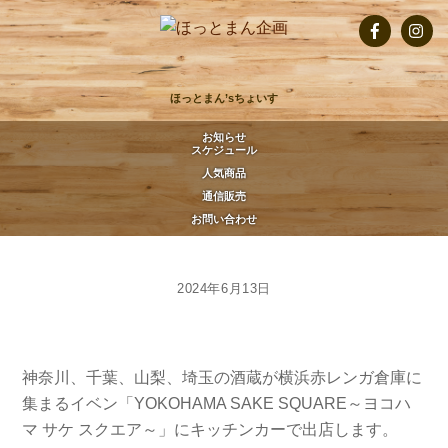
Skip
to
Facebook
Insta
content
ほっとまん’sちょいす
お知らせ
スケジュール
人気商品
通信販売
お問い合わせ
2024年6月13日
神奈川、千葉、山梨、埼玉の酒蔵が横浜赤レンガ倉庫に
集まるイベン「YOKOHAMA SAKE SQUARE～ヨコハ
マ サケ スクエア～」にキッチンカーで出店します。