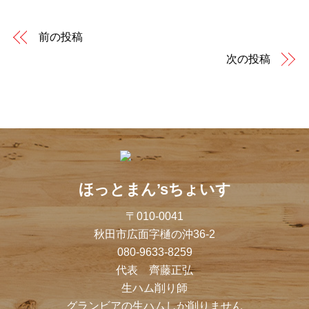
前の投稿
次の投稿
ほっとまん’sちょいす
〒010-0041
秋田市広面字樋の沖36-2
080-9633-8259
代表 齊藤正弘
生ハム削り師
グランビアの生ハムしか削りません