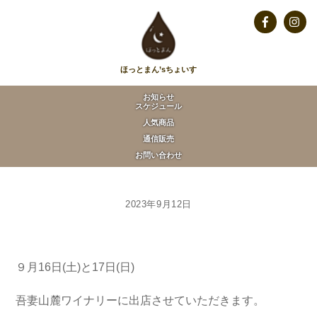
Skip
to
Facebook
Insta
content
ほっとまん’sちょいす
お知らせ
スケジュール
人気商品
通信販売
お問い合わせ
2023年9月12日
９月16日(土)と17日(日)
吾妻山麓ワイナリーに出店させていただきます。