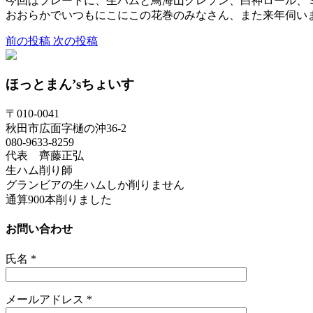
今回はプレートに、生ハムと鳥海山クレソン、白神ロール、
おおらかでいつもにこにこの花巻のみなさん、また来年伺い
前の投稿
次の投稿
ほっとまん’sちょいす
〒010-0041
秋田市広面字樋の沖36-2
080-9633-8259
代表 齊藤正弘
生ハム削り師
グランビアの生ハムしか削りません
通算900本削りました
お問い合わせ
氏名
*
メールアドレス
*