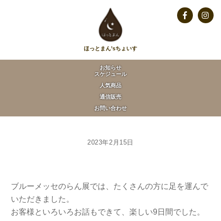
Skip
to
Facebook
Insta
content
ほっとまん’sちょいす
お知らせ
スケジュール
人気商品
通信販売
お問い合わせ
2023年2月15日
ブルーメッセのらん展では、たくさんの方に足を運んで
いただきました。
お客様といろいろお話もできて、楽しい9日間でした。